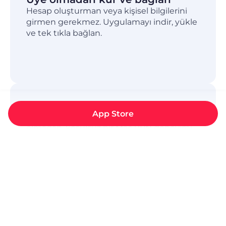
Hesap oluşturman veya kişisel bilgilerini
girmen gerekmez. Uygulamayı indir, yükle
ve tek tıkla bağlan.
Sınırsız ve tamamen ücretsiz
App Store
Hiçbir hız, trafik veya süre kısıtlaması
olmadan, koşulsuz bir Mac VPN deneyimi
yaşa. Gerçek anlamda özgür internet
erişimi garantili.