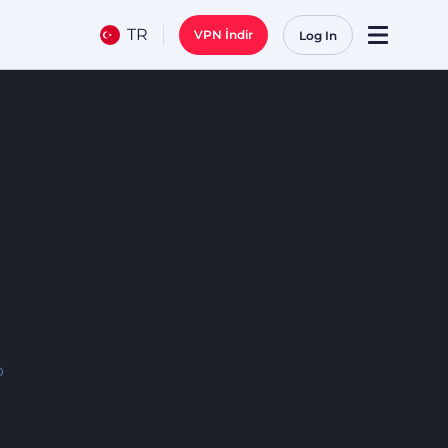
TR
VPN İndir
Log In