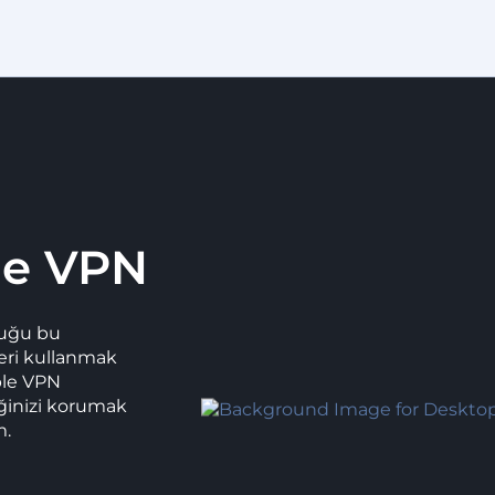
le VPN
duğu bu
eri kullanmak
ble VPN
iğinizi korumak
m.