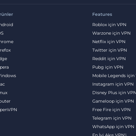
rünler
Features
ndroid
Roblox için VPN
OS
Warzone için VPN
hrome
Netflix için VPN
irefox
Twitter için VPN
dge
Reddit için VPN
pera
Pubg için VPN
indows
Mobile Legends için
ac
Instagram için VPN
inux
Disney Plus için VP
outer
Gameloop için VPN
penVPN
Free Fire için VPN
Telegram için VPN
WhatsApp için VPN
En İyi Akış VPN'i