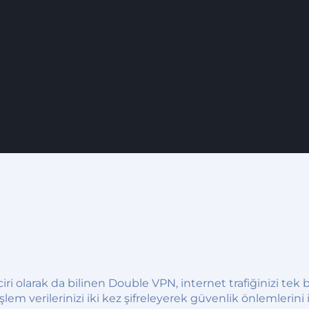
 olarak da bilinen Double VPN, internet trafiğinizi tek 
m verilerinizi iki kez şifreleyerek güvenlik önlemlerini ik