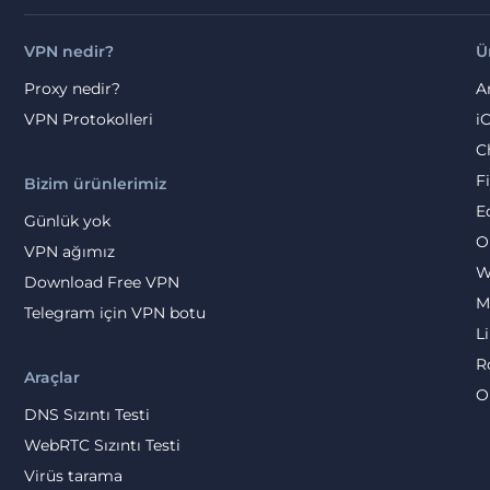
VPN nedir?
Ü
Proxy nedir?
A
VPN Protokolleri
i
C
F
Bizim ürünlerimiz
E
Günlük yok
O
VPN ağımız
W
Download Free VPN
M
Telegram için VPN botu
L
R
Araçlar
O
DNS Sızıntı Testi
WebRTC Sızıntı Testi
Virüs tarama