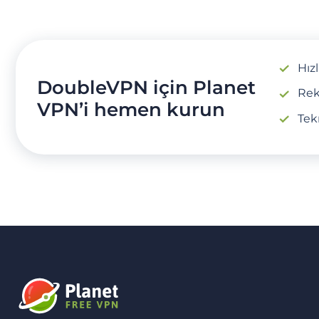
Hız
DoubleVPN için Planet
Rek
VPN’i hemen kurun
Tek