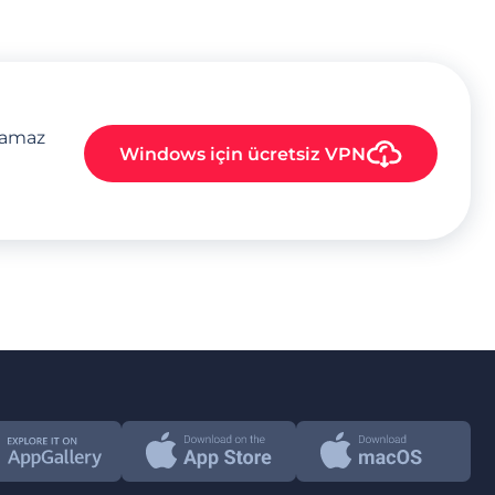
plamaz
Windows
için ücretsiz VPN