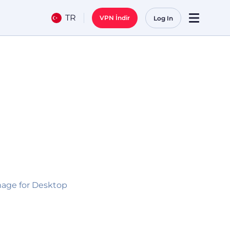
TR
VPN İndir
Log In