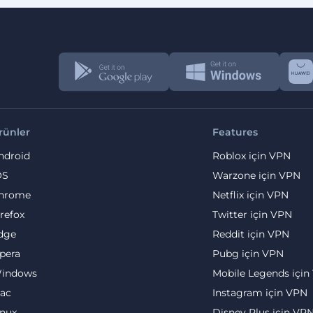
rünler
Features
ndroid
Roblox için VPN
OS
Warzone için VPN
hrome
Netflix için VPN
irefox
Twitter için VPN
dge
Reddit için VPN
pera
Pubg için VPN
indows
Mobile Legends için
ac
Instagram için VPN
inux
Disney Plus için VP