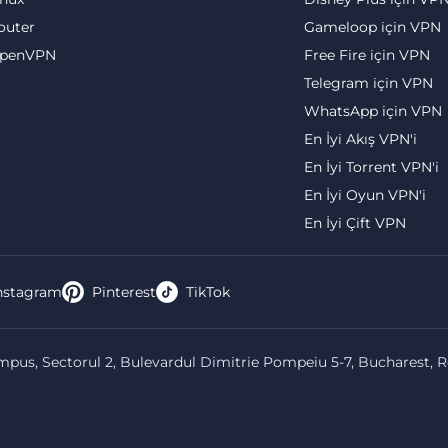
outer
Gameloop için VPN
penVPN
Free Fire için VPN
Telegram için VPN
WhatsApp için VPN
En İyi Akış VPN'i
En İyi Torrent VPN'i
En İyi Oyun VPN'i
En İyi Çift VPN
nstagram
Pinterest
TikTok
us, Sectorul 2, Bulevardul Dimitrie Pompeiu 5-7, Bucharest, 