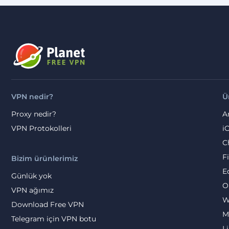
VPN nedir?
Ü
Proxy nedir?
A
VPN Protokolleri
i
C
F
Bizim ürünlerimiz
E
Günlük yok
O
VPN ağımız
W
Download Free VPN
M
Telegram için VPN botu
L