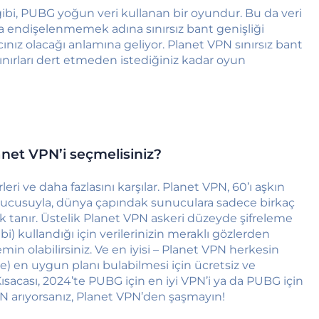
gibi, PUBG yoğun veri kullanan bir oyundur. Bu da veri
 endişelenmemek adına sınırsız bant genişliği
cınız olacağı anlamına geliyor. Planet VPN sınırsız bant
sınırları dert etmeden istediğiniz kadar oyun
net VPN’i seçmelisiniz?
ri ve daha fazlasını karşılar. Planet VPN, 60’ı aşkın
nucusuyla, dünya çapındak sunuculara sadece birkaç
k tanır. Üstelik Planet VPN askeri düzeyde şifreleme
i) kullandığı için verilerinizin meraklı gözlerden
 olabilirsiniz. Ve en iyisi – Planet VPN herkesin
ne) en uygun planı bulabilmesi için ücretsiz ve
sacası, 2024’te PUBG için en iyi VPN’i ya da PUBG için
N arıyorsanız, Planet VPN’den şaşmayın!