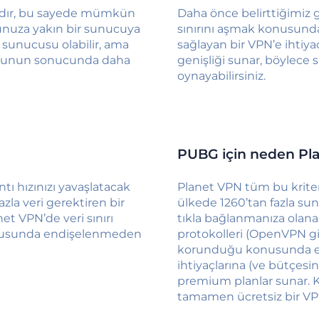
adır, bu sayede mümkün
Daha önce belirttiğimiz 
unuza yakın bir sunucuya
sınırını aşmak konusunda
a sunucusu olabilir, ama
sağlayan bir VPN’e ihtiya
. Bunun sonucunda daha
genişliği sunar, böylece 
oynayabilirsiniz.
PUBG için neden Pla
ntı hızınızı yavaşlatacak
Planet VPN tüm bu kriterle
azla veri gerektiren bir
ülkede 1260’tan fazla su
et VPN’de veri sınırı
tıkla bağlanmanıza olana
onusunda endişelenmeden
protokolleri (OpenVPN gib
korunduğu konusunda emin
ihtiyaçlarına (ve bütçesi
premium planlar sunar. Kı
tamamen ücretsiz bir VP