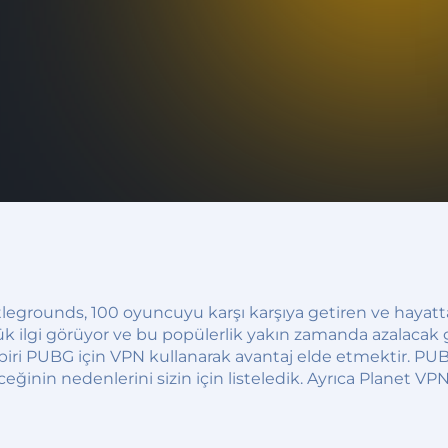
egrounds, 100 oyuncuyu karşı karşıya getiren ve hayatta 
ük ilgi görüyor ve bu popülerlik yakın zamanda azalacak
 biri PUBG için VPN kullanarak avantaj elde etmektir. P
ceğinin nedenlerini sizin için listeledik. Ayrıca Planet 