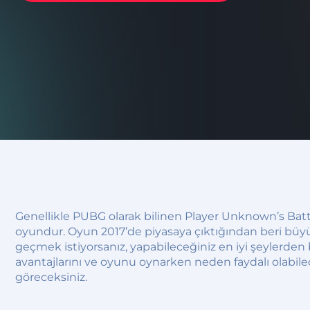
Genellikle PUBG olarak bilinen Player Unknown’s Battl
oyundur. Oyun 2017’de piyasaya çıktığından beri büy
geçmek istiyorsanız, yapabileceğiniz en iyi şeylerden
avantajlarını ve oyunu oynarken neden faydalı olabile
göreceksiniz.