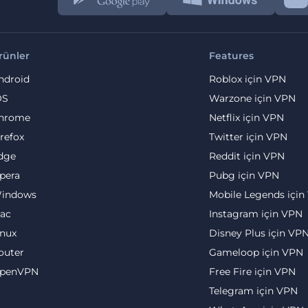
rünler
Features
ndroid
Roblox için VPN
OS
Warzone için VPN
hrome
Netflix için VPN
irefox
Twitter için VPN
dge
Reddit için VPN
pera
Pubg için VPN
indows
Mobile Legends için
ac
Instagram için VPN
inux
Disney Plus için VP
outer
Gameloop için VPN
penVPN
Free Fire için VPN
Telegram için VPN