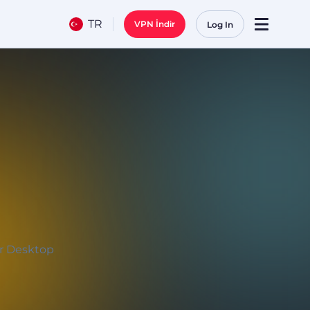
TR
VPN İndir
Log In