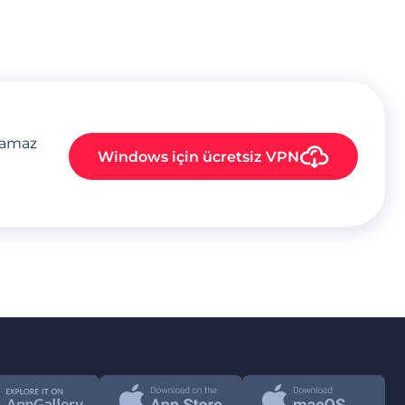
plamaz
Windows
için ücretsiz VPN