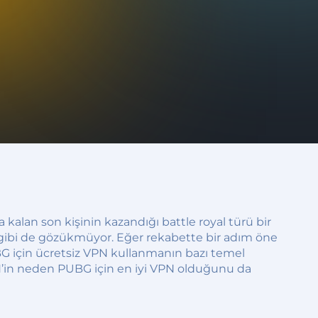
kalan son kişinin kazandığı battle royal türü bir
 gibi de gözükmüyor. Eğer rekabette bir adım öne
UBG için ücretsiz VPN kullanmanın bazı temel
VPN’in neden PUBG için en iyi VPN olduğunu da