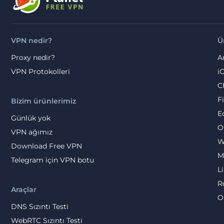
VPN nedir?
Ü
Proxy nedir?
A
VPN Protokolleri
i
C
F
Bizim ürünlerimiz
E
Günlük yok
O
VPN ağımız
W
Download Free VPN
M
Telegram için VPN botu
L
R
Araçlar
O
DNS Sızıntı Testi
WebRTC Sızıntı Testi