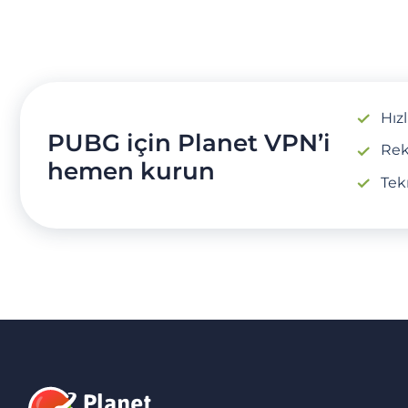
Hız
PUBG için Planet VPN’i
Rek
hemen kurun
Tek